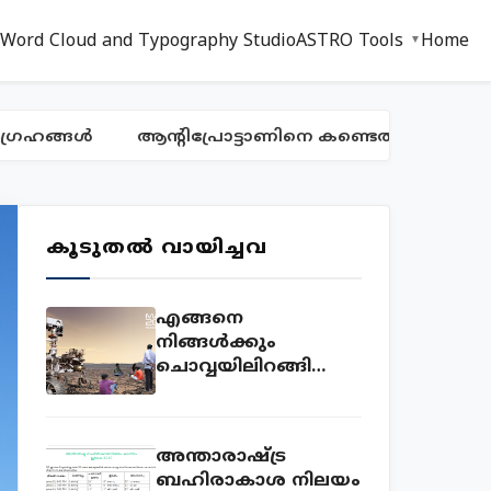
 Word Cloud and Typography Studio
ASTRO Tools
Home
രഹങ്ങൾ
ആന്റിപ്രോട്ടാണിനെ കണ്ടെത്തിയ കഥ
കൂടുതൽ വായിച്ചവ
എങ്ങനെ
നിങ്ങൾക്കും
ചൊവ്വയിലിറങ്ങി
ഫോട്ടോയെടുക്കാം.
ഇതാ അവസരം!
അന്താരാഷ്ട്ര
ബഹിരാകാശ നിലയം