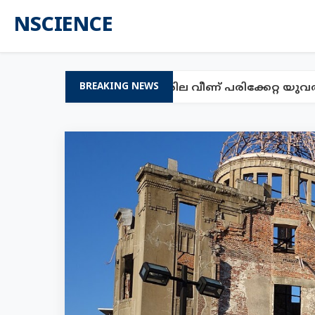
NSCIENCE
കാളും പ്രായമുള്ള ഉൽക്കാശില വീണ് പരിക്കേറ്റ യുവതി
BREAKING NEWS