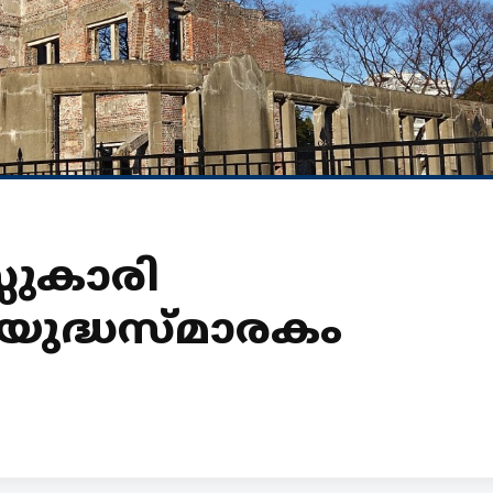
സുകാരി
യുദ്ധസ്മാരകം