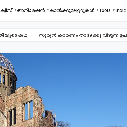
ക്വിസ്
അനിമേഷൻ
കാൽക്കുലേറ്ററുകൾ
Tools
Indic
യുടെ കഥ
സൂര്യൻ കാരണം താഴേക്കു വീഴുന്ന ഉപഗ്