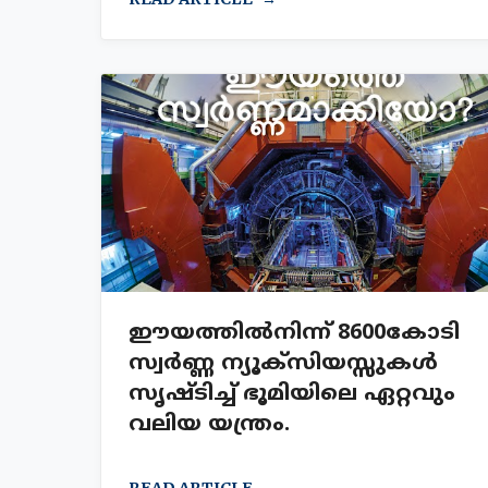
ഈയത്തിൽനിന്ന് 8600കോടി
സ്വർണ്ണ ന്യൂക്സിയസ്സുകൾ
സൃഷ്ടിച്ച് ഭൂമിയിലെ ഏറ്റവും
വലിയ യന്ത്രം.