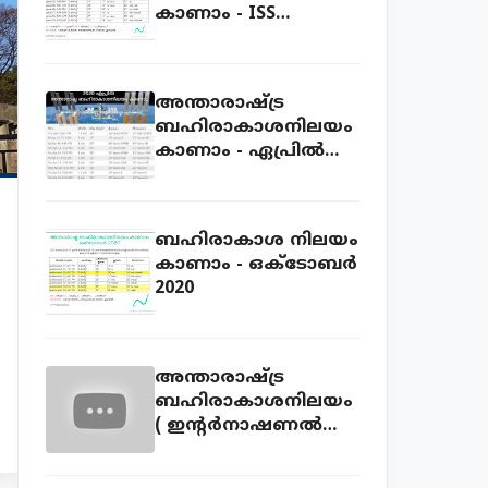
കാണാം - ISS
sightings Kerala July
2020
അന്താരാഷ്ട്ര
ബഹിരാകാശനിലയം
കാണാം - ഏപ്രില്‍
2020
ബഹിരാകാശ നിലയം
കാണാം - ഒക്ടോബ‍ർ
2020
അന്താരാഷ്ട്ര
ബഹിരാകാശനിലയം
( ഇന്റര്‍നാഷണല്‍
സ്പേസ് സ്റ്റേഷന്‍ )
ലൈവ് കാണാം