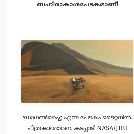
ബഹിരാകാശപേടകമാണ്!
ഡ്രാഗണ്‍ഫ്ലൈ എന്ന പേടകം ടൈറ്റനില്‍.
ചിത്രകാരഭാവന. കടപ്പാട്: NASA/JHU