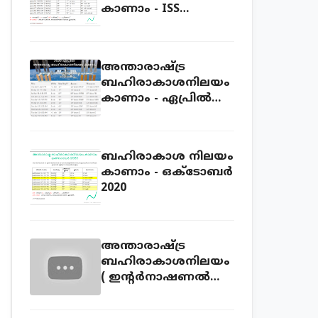
കാണാം - ISS
sightings Kerala July
2020
അന്താരാഷ്ട്ര
ബഹിരാകാശനിലയം
കാണാം - ഏപ്രില്‍
2020
ബഹിരാകാശ നിലയം
കാണാം - ഒക്ടോബ‍ർ
2020
അന്താരാഷ്ട്ര
ബഹിരാകാശനിലയം
( ഇന്റര്‍നാഷണല്‍
സ്പേസ് സ്റ്റേഷന്‍ )
ലൈവ് കാണാം