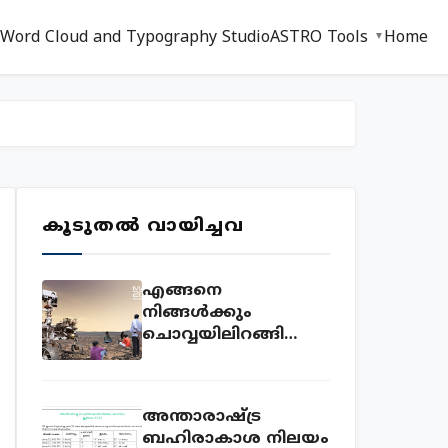
 Word Cloud and Typography Studio
ASTRO Tools
Home
കൂടുതൽ വായിച്ചവ
എങ്ങനെ
നിങ്ങൾക്കും
ചൊവ്വയിലിറങ്ങി
ഫോട്ടോയെടുക്കാം.
ഇതാ അവസരം!
അന്താരാഷ്ട്ര
ബഹിരാകാശ നിലയം