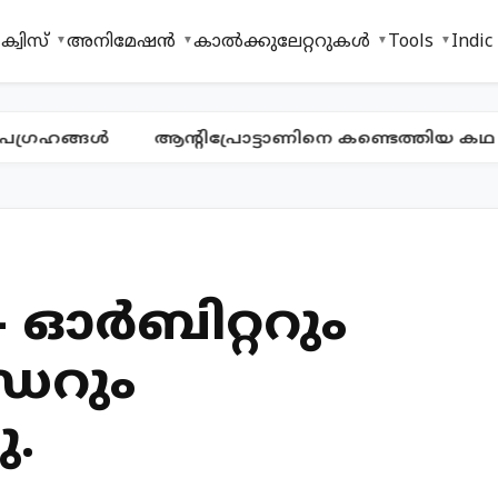
ക്വിസ്
അനിമേഷൻ
കാൽക്കുലേറ്ററുകൾ
Tools
Indic
്രഹങ്ങൾ
ആന്റിപ്രോട്ടാണിനെ കണ്ടെത്തിയ കഥ
 - ഓര്‍ബിറ്ററും
‍ഡറും
ു.