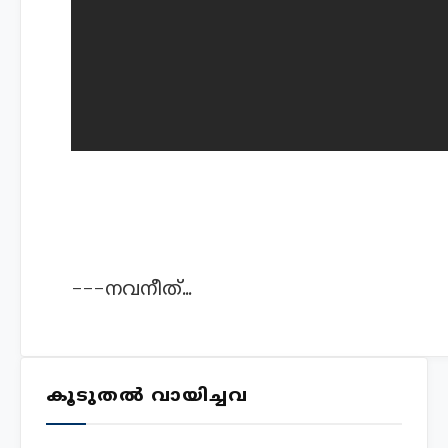
---നവനീത്...
കൂടുതൽ വായിച്ചവ