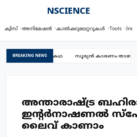
NSCIENCE
ക്വിസ്
അനിമേഷൻ
കാൽക്കുലേറ്ററുകൾ
Tools
Indi
ക്കേറ്റ യുവതിയുടെ കഥ
സൂര്യൻ കാരണം താഴേക്കു 
BREAKING NEWS
അന്താരാഷ്ട്ര ബഹി
ഇന്റര്‍നാഷണല്‍ സ്പേസ
ലൈവ് കാണാം