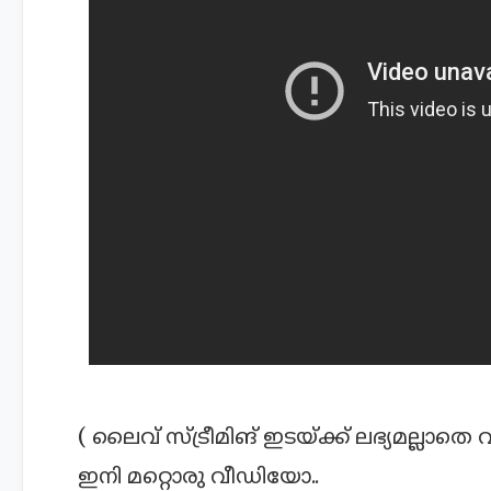
( ലൈവ് സ്ട്രീമിങ് ഇടയ്ക്ക് ലഭ്യമല്ലാതെ വ
ഇനി മറ്റൊരു വീഡിയോ..