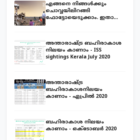
എങ്ങനെ നിങ്ങൾക്കും
ചൊവ്വയിലിറങ്ങി
ഫോട്ടോയെടുക്കാം. ഇതാ
അവസരം!
അന്താരാഷ്ട്ര ബഹിരാകാശ
നിലയം കാണാം - ISS
sightings Kerala July 2020
അന്താരാഷ്ട്ര
ബഹിരാകാശനിലയം
കാണാം - ഏപ്രില്‍ 2020
ബഹിരാകാശ നിലയം
കാണാം - ഒക്ടോബ‍ർ 2020