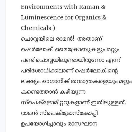
Environments with Raman &
Luminescence for Organics &
Chemicals )
ചൊവ്വയിലെ രാമൻ! അതാണ്
ഷെർലോക്. മൈക്രോബുകളും മറ്റും
പണ്ട് ചൊവ്വയിലുണ്ടായിരുന്നോ എന്ന്
പരിശോധിക്കലാണ് ഷെര്‍ലോകിന്റെ
ലക്ഷ്യം. ഓ‍ഗാനിക് തന്മാത്രകളെയും മറ്റും
കണ്ടെത്താൻ കഴിയുന്ന
സ്പെക്ട്രോമീറ്ററുകളാണ് ഇതിലുള്ളത്.
രാമൻ സ്പെക്ട്രോസ്കോപ്പി
ഉപയോഗിച്ചാവും രാസഘടന