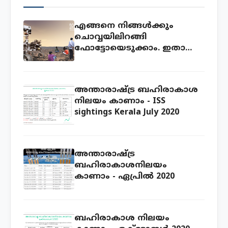
എങ്ങനെ നിങ്ങൾക്കും
ചൊവ്വയിലിറങ്ങി
ഫോട്ടോയെടുക്കാം. ഇതാ
അവസരം!
അന്താരാഷ്ട്ര ബഹിരാകാശ
നിലയം കാണാം - ISS
sightings Kerala July 2020
അന്താരാഷ്ട്ര
ബഹിരാകാശനിലയം
കാണാം - ഏപ്രില്‍ 2020
ബഹിരാകാശ നിലയം