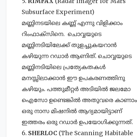
5.
RIMFAX
(Radar Imager for Mars'
Subsurface Experiment)
മണ്ണിനടയിലെ കണ്ണ് എന്നു വിളിക്കാം
റിംഫാക്സിനെ. ചൊവ്വയുടെ
മണ്ണിനടിയിലേക്ക് തുളച്ചുകയറാൻ
കഴിയുന്ന റഡാർ ആണിത്. ചൊവ്വയുടെ
മണ്ണിനടിയിലെ പ്രത്യേകതകൾ
മനസ്സിലാക്കാൻ ഈ ഉപകരണത്തിനു
കഴിയും. പത്തുമീറ്റർ അടിയിൽ ജലമോ
ഐസോ ഉണ്ടെങ്കിൽ അതുവരെ കാണാം
ഒരു നാസ മിഷനിൽ ആദ്യമായിട്ടാണ്
ഇത്തരം ഒരു റഡാർ ഉപയോഗിക്കുന്നത്.
6.
SHERLOC
(The Scanning Habitable