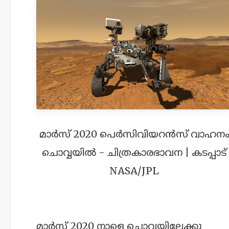
മാർസ് 2020 പെർസിവിയറൻസ് വാഹന
ചൊവ്വയിൽ - ചിത്രകാരഭാവന | കടപ്പാട്
NASA/JPL
മാർസ് 2020 നാളെ ചൊവ്വയിലേക്കു