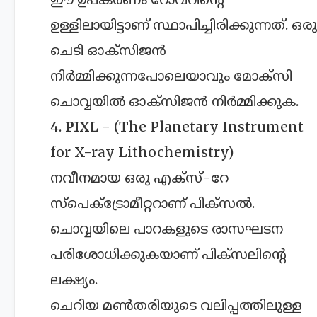
ഉള്ളിലായിട്ടാണ് സ്ഥാപിച്ചിരിക്കുന്നത്. ഒരു
ചെടി ഓക്സിജൻ
നിർമ്മിക്കുന്നപോലെയാവും മോക്സി
ചൊവ്വയിൽ ഓക്സിജൻ നി‍ർമ്മിക്കുക.
4.
PIXL
- (The Planetary Instrument
for X-ray Lithochemistry)
നവീനമായ ഒരു എക്സ്-റേ
സ്പെക്ട്രോമീറ്ററാണ് പിക്സൽ.
ചൊവ്വയിലെ പാറകളുടെ രാസഘടന
പരിശോധിക്കുകയാണ് പിക്സലിന്റെ
ലക്ഷ്യം.
ചെറിയ മൺതരിയുടെ വലിപ്പത്തിലുള്ള