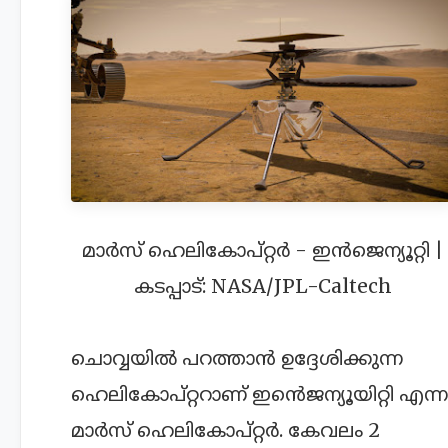
മാ‍ർസ് ഹെലികോപ്റ്റർ - ഇൻജെന്യൂറ്റി |
കടപ്പാട്: NASA/JPL-Caltech
ചൊവ്വയിൽ പറത്താൻ ഉദ്ദേശിക്കുന്ന
ഹെലികോപ്റ്ററാണ് ഇൻെജന്യൂയിറ്റി എന്ന
മാർസ് ഹെലികോപ്റ്റർ. കേവലം 2