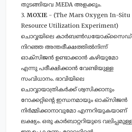
തുടങ്ങിയവ MEDA അളക്കും.
3.
MOXIE
- (The Mars Oxygen In-Situ
Resource Utilization Experiment)
ചൊവ്വയിലെ കാർബൺഡയോക്സൈഡ്
നിറഞ്ഞ അന്തരീക്ഷത്തിൽനിന്ന്
ഓക്സിജൻ ഉണ്ടാക്കാൻ കഴിയുമോ
എന്നു പരീക്ഷിക്കാൻ വേണ്ടിയുള്ള
സംവിധാനം. ഭാവിയിലെ
ചൊവ്വായാത്രികർക്ക് ശ്വസിക്കാനും
റോക്കറ്റിന്റെ ഇന്ധനമായും ഓക്സിജൻ
നിർമ്മിക്കാനാവുമോ എന്നറിയുകയാണ്
ലക്ഷ്യം. ഒരു കാർബാറ്ററിയുടെ വലിപ്പമുള്
ഈ ഉപകരണം റോവറിന്റെ