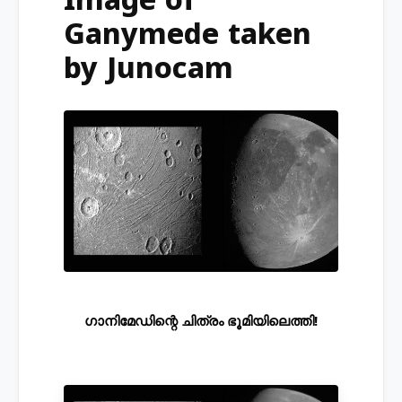
Image of
Ganymede taken
by Junocam
ഗാനിമേഡിന്റെ ചിത്രം ഭൂമിയിലെത്തി!