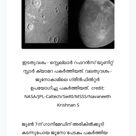
ഇടതുവശം - സ്റ്റെല്ലാർ റഫറൻസ് യൂണിറ്റ് 
സ്റ്റാർ ക്യാമറ പകർത്തിയത്. വലതുവശം - 
ജൂനോകാമിലെ ഗ്രീൻഫിൽറ്റർ 
ഉപയോഗിച്ചു പകർത്തിയത്.  credit: 
NASA/JPL-Caltech/SwRI/MSSS/Navaneeth 
Krishnan S
ജൂൺ 7ന് ഗാനിമേഡിന് അരികിൽക്കൂടി 
കടന്നുപോയ ജൂനോ പേടകം പകർത്തിയ 