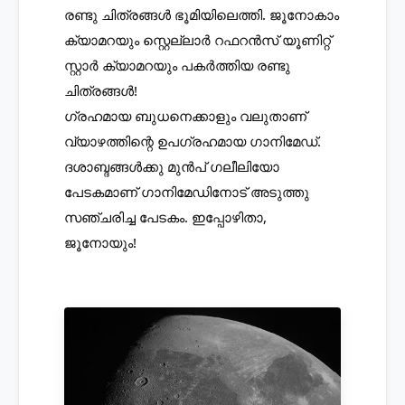
രണ്ടു ചിത്രങ്ങൾ ഭൂമിയിലെത്തി. ജൂനോകാം 
ക്യാമറയും സ്റ്റെല്ലാർ റഫറൻസ് യൂണിറ്റ് 
സ്റ്റാർ ക്യാമറയും പകർത്തിയ രണ്ടു 
ചിത്രങ്ങൾ!
ഗ്രഹമായ ബുധനെക്കാളും വലുതാണ് 
വ്യാഴത്തിന്റെ ഉപഗ്രഹമായ ഗാനിമേഡ്. 
ദശാബ്ദങ്ങൾക്കു മുൻപ് ഗലീലിയോ 
പേടകമാണ് ഗാനിമേഡിനോട് അടുത്തു 
സഞ്ചരിച്ച പേടകം. ഇപ്പോഴിതാ, 
ജൂനോയും! 