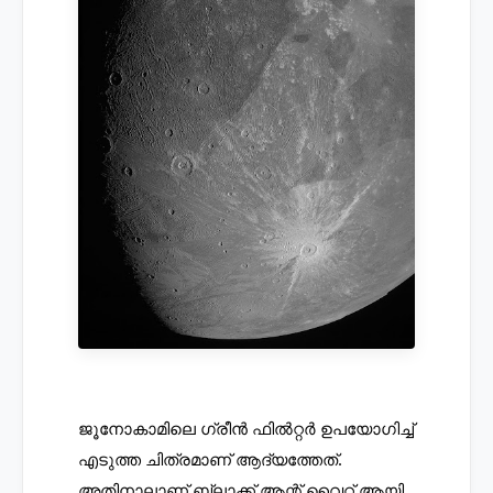
ജൂനോകാമിലെ ഗ്രീൻ ഫിൽറ്റർ ഉപയോഗിച്ച് 
എടുത്ത ചിത്രമാണ് ആദ്യത്തേത്. 
അതിനാലാണ് ബ്ലാക്ക് ആന്റ് വൈറ്റ് ആയി 