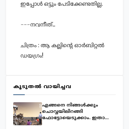
ഇപ്പോള്‍ ഒട്ടും പേടിക്കേണ്ടതില്ല.
---നവനീത്...
ചിത്രം : ആ കല്ലിന്റെ ഓര്‍ബിറ്റല്‍
ഡയഗ്രം!
കൂടുതൽ വായിച്ചവ
എങ്ങനെ നിങ്ങൾക്കും
ചൊവ്വയിലിറങ്ങി
ഫോട്ടോയെടുക്കാം. ഇതാ
അവസരം!