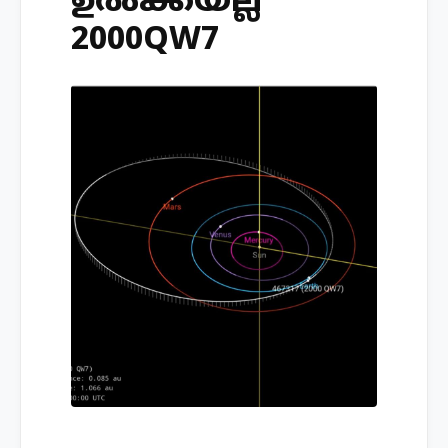
ഉല്‍ക്കയല്ല
2000QW7