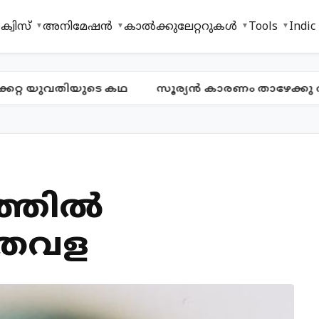
ക്വിസ്
അനിമേഷൻ
കാൽക്കുലേറ്ററുകൾ
Tools
Indic
്റ യുവതിയുടെ കഥ
സൂര്യൻ കാരണം താഴേക്കു വീഴുന
്തില്‍
ന തവള