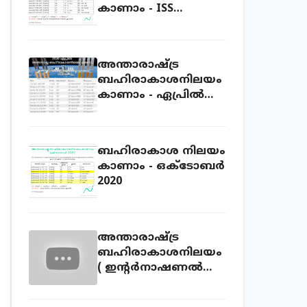
കാണാം - ISS
sightings Kerala July
2020
അന്താരാഷ്ട്ര
ബഹിരാകാശനിലയം
കാണാം - ഏപ്രില്‍
2020
ബഹിരാകാശ നിലയം
കാണാം - ഒക്ടോബ‍ർ
2020
അന്താരാഷ്ട്ര
ബഹിരാകാശനിലയം
( ഇന്റര്‍നാഷണല്‍
സ്പേസ് സ്റ്റേഷന്‍ )
ലൈവ് കാണാം