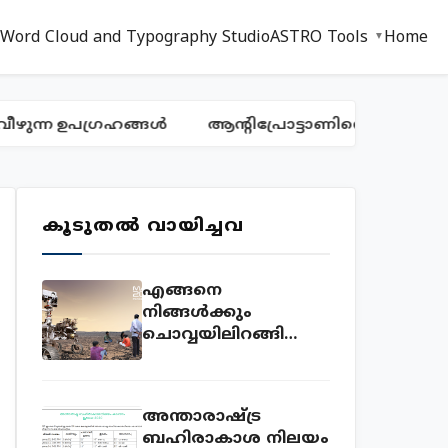
 Word Cloud and Typography Studio
ASTRO Tools
Home
്ന ഉപഗ്രഹങ്ങൾ
ആന്റിപ്രോട്ടാണിനെ കണ്ടെത്തിയ
കൂടുതൽ വായിച്ചവ
എങ്ങനെ
നിങ്ങൾക്കും
ചൊവ്വയിലിറങ്ങി
ഫോട്ടോയെടുക്കാം.
ഇതാ അവസരം!
അന്താരാഷ്ട്ര
ബഹിരാകാശ നിലയം